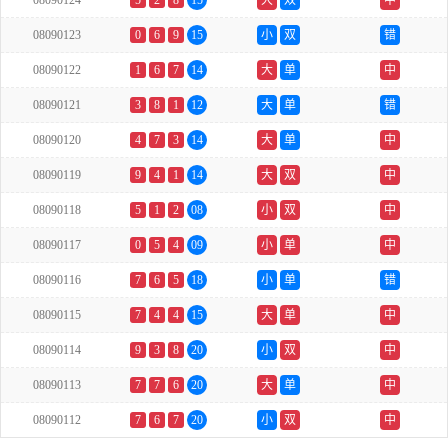
08090124
5
2
8
15
大
双
中
08090123
0
6
9
15
小
双
错
08090122
1
6
7
14
大
单
中
08090121
3
8
1
12
大
单
错
08090120
4
7
3
14
大
单
中
08090119
9
4
1
14
大
双
中
08090118
5
1
2
08
小
双
中
08090117
0
5
4
09
小
单
中
08090116
7
6
5
18
小
单
错
08090115
7
4
4
15
大
单
中
08090114
9
3
8
20
小
双
中
08090113
7
7
6
20
大
单
中
08090112
7
6
7
20
小
双
中