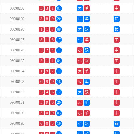
08090200
3
3
1
07
大
单
中
08090199
3
8
9
20
小
单
错
08090198
1
1
7
09
大
双
错
08090197
8
1
8
17
小
单
中
08090196
5
2
4
11
小
双
中
08090195
2
1
1
04
小
双
中
08090194
1
9
7
17
大
单
中
08090193
0
9
9
18
大
单
中
08090192
2
4
6
12
大
双
中
08090191
5
9
6
20
大
单
中
08090190
3
0
0
03
小
单
中
08090189
6
8
5
19
小
双
错