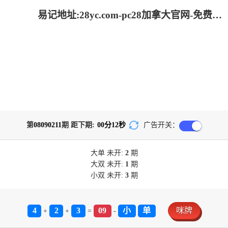
易记地址:28yc.com-pc28加拿大官网-免费在线预测网站
第
08090211
期 距下期:
00
分
12
秒
广告开关：
大单
未开:
2
期
大双
未开:
1
期
小双
未开:
3
期
4
2
3
09
小
单
咪牌
+
+
=
-