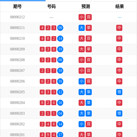
期号
号码
预测
结果
08090212
---
小
双
---
08090211
4
2
3
09
大
单
中
08090210
4
8
2
14
大
双
中
08090209
8
3
8
19
大
单
中
08090208
3
2
3
08
小
双
中
08090207
2
1
7
10
小
双
中
08090206
6
2
8
16
小
双
中
08090205
6
3
3
12
大
单
错
08090204
8
2
6
16
大
单
中
08090203
2
1
1
04
大
单
错
08090202
2
4
8
14
小
双
中
08090201
4
9
4
17
大
单
中