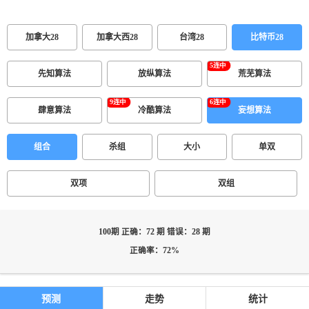
加拿大28
加拿大西28
台湾28
比特币28
先知算法
放纵算法
荒芜算法
肆意算法
冷酷算法
妄想算法
组合
杀组
大小
单双
双项
双组
100期 正确：72 期 错误：28 期
正确率：72%
预测
走势
统计