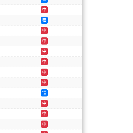
中
错
中
中
中
中
中
中
错
中
中
中