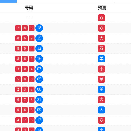
号码
预测
---
双
18
双
7
8
3
15
大
0
6
9
12
双
8
0
4
16
单
8
6
2
07
小
3
0
4
05
单
5
0
0
08
单
2
3
3
21
大
6
7
8
09
大
0
6
3
12
双
4
2
6
14
小
4
3
7