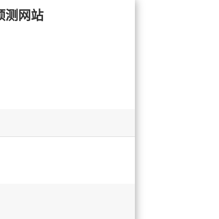
线预测网站