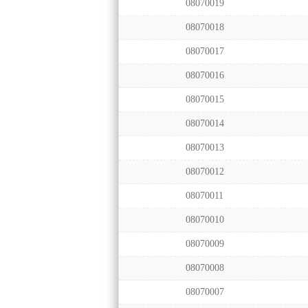
08070019
08070018
08070017
08070016
08070015
08070014
08070013
08070012
08070011
08070010
08070009
08070008
08070007