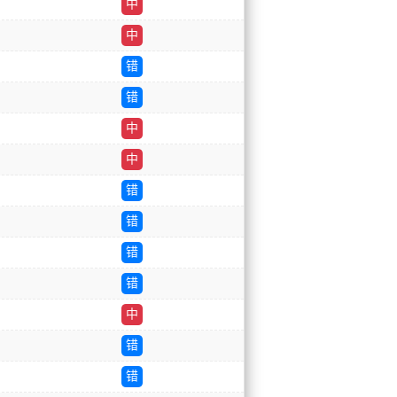
中
中
错
错
中
中
错
错
错
错
中
错
错