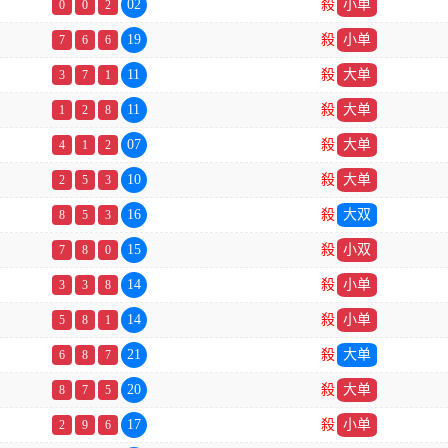
02
殺
小单
0
0
2
19
殺
小单
7
6
6
11
殺
大单
3
7
1
11
殺
大单
1
2
8
07
殺
大单
4
1
2
10
殺
大单
2
5
3
16
殺
大双
8
5
3
15
殺
小双
7
8
0
14
殺
小单
3
3
8
14
殺
小单
5
8
1
21
殺
大单
6
8
7
20
殺
大单
8
7
5
17
殺
小单
2
9
6