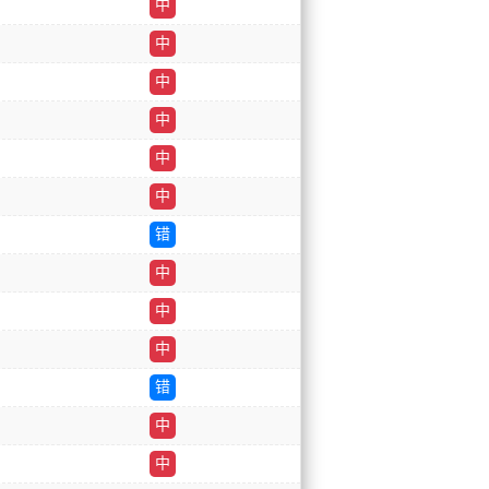
中
中
中
中
中
中
错
中
中
中
错
中
中