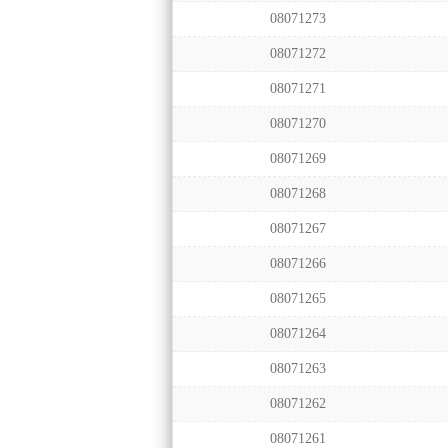
08071273
08071272
08071271
08071270
08071269
08071268
08071267
08071266
08071265
08071264
08071263
08071262
08071261