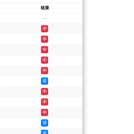
结果
---
中
中
中
中
中
错
中
中
中
错
错