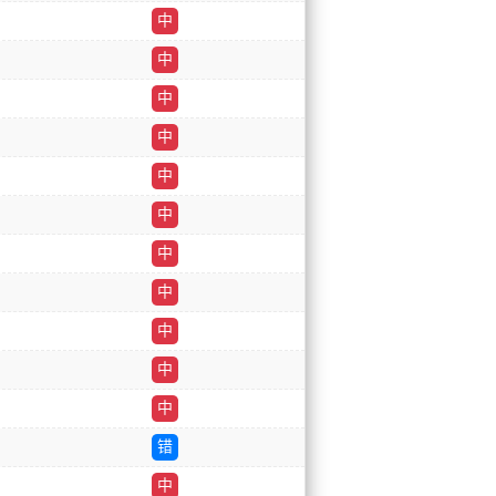
中
中
中
中
中
中
中
中
中
中
中
错
中