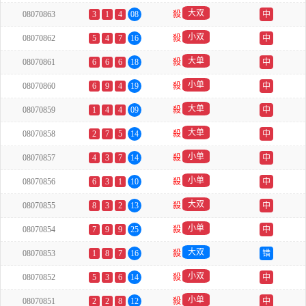
大双
08070863
3
1
4
08
殺
中
小双
08070862
5
4
7
16
殺
中
大单
08070861
6
6
6
18
殺
中
小单
08070860
6
9
4
19
殺
中
大单
08070859
1
4
4
09
殺
中
大单
08070858
2
7
5
14
殺
中
小单
08070857
4
3
7
14
殺
中
小单
08070856
6
3
1
10
殺
中
大双
08070855
8
3
2
13
殺
中
小单
08070854
7
9
9
25
殺
中
大双
08070853
1
8
7
16
殺
错
小双
08070852
5
3
6
14
殺
中
小单
08070851
2
2
8
12
殺
中