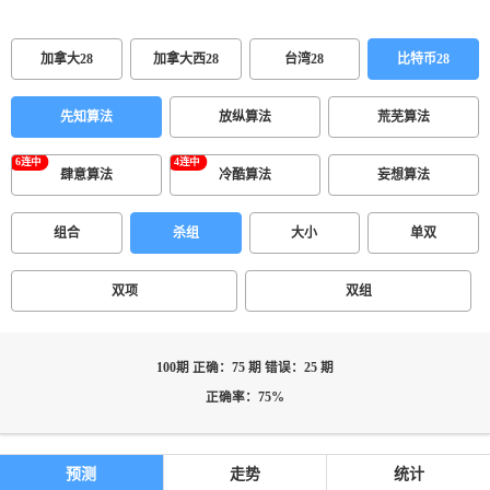
加拿大28
加拿大西28
台湾28
比特币28
先知算法
放纵算法
荒芜算法
肆意算法
冷酷算法
妄想算法
组合
杀组
大小
单双
双项
双组
100期 正确：75 期 错误：25 期
正确率：75%
预测
走势
统计