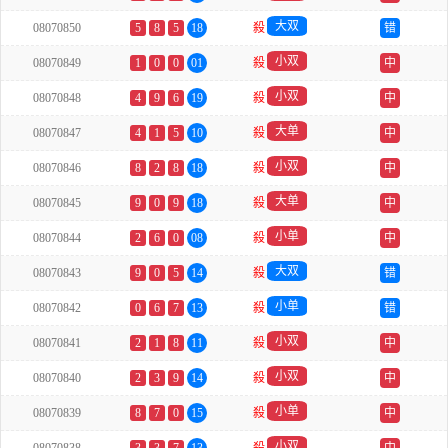
大双
08070850
5
8
5
18
殺
错
小双
08070849
1
0
0
01
殺
中
小双
08070848
4
9
6
19
殺
中
大单
08070847
4
1
5
10
殺
中
小双
08070846
8
2
8
18
殺
中
大单
08070845
9
0
9
18
殺
中
小单
08070844
2
6
0
08
殺
中
大双
08070843
9
0
5
14
殺
错
小单
08070842
0
6
7
13
殺
错
小双
08070841
2
1
8
11
殺
中
小双
08070840
2
3
9
14
殺
中
小单
08070839
8
7
0
15
殺
中
小双