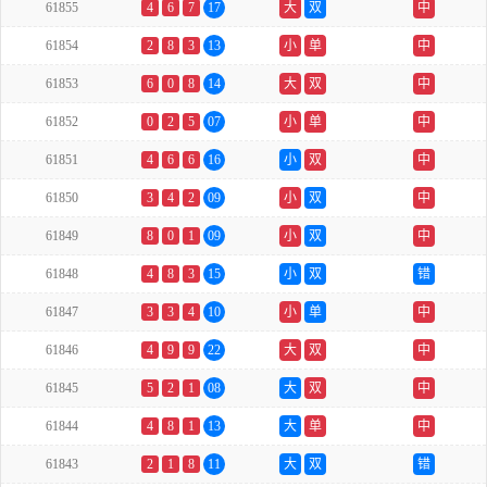
61855
4
6
7
17
大
双
中
61854
2
8
3
13
小
单
中
61853
6
0
8
14
大
双
中
61852
0
2
5
07
小
单
中
61851
4
6
6
16
小
双
中
61850
3
4
2
09
小
双
中
61849
8
0
1
09
小
双
中
61848
4
8
3
15
小
双
错
61847
3
3
4
10
小
单
中
61846
4
9
9
22
大
双
中
61845
5
2
1
08
大
双
中
61844
4
8
1
13
大
单
中
61843
2
1
8
11
大
双
错