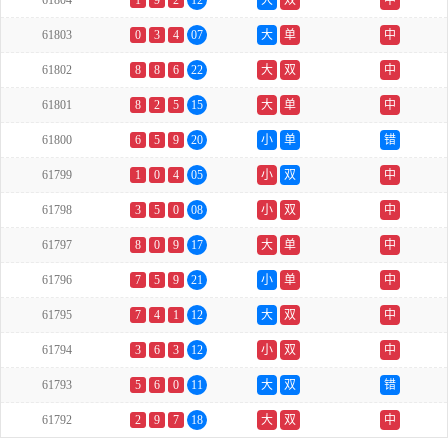
61804
1
9
2
12
大
双
中
61803
0
3
4
07
大
单
中
61802
8
8
6
22
大
双
中
61801
8
2
5
15
大
单
中
61800
6
5
9
20
小
单
错
61799
1
0
4
05
小
双
中
61798
3
5
0
08
小
双
中
61797
8
0
9
17
大
单
中
61796
7
5
9
21
小
单
中
61795
7
4
1
12
大
双
中
61794
3
6
3
12
小
双
中
61793
5
6
0
11
大
双
错
61792
2
9
7
18
大
双
中