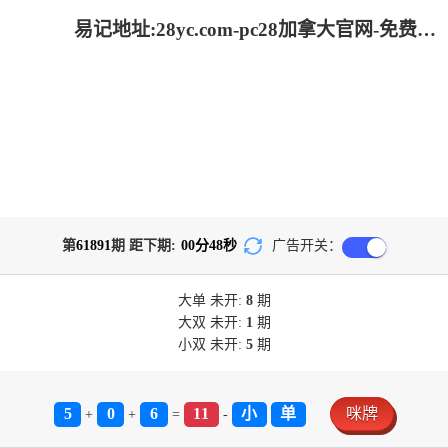
易记地址:28yc.com-pc28加拿大官网-免费在线预测网站
第
61891
期 距下期:
00
分
48
秒
广告开关：
大单
未开:
8
期
大双
未开:
1
期
小双
未开:
5
期
5
0
6
11
小
单
咪牌
+
+
=
-