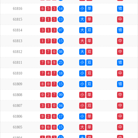
61816
6
5
3
14
小
单
错
61815
7
1
5
13
大
单
中
61814
3
1
3
07
大
双
错
61813
1
7
7
15
大
单
中
61812
1
7
0
08
大
双
中
61811
7
9
9
25
小
双
错
61810
7
4
7
18
小
双
中
61809
8
0
7
15
小
双
错
61808
0
2
7
09
小
单
中
61807
3
1
0
04
小
双
中
61806
9
2
6
17
小
单
中
61805
9
6
0
15
大
单
中