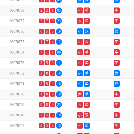
08070759
1
2
6
09
大
双
错
08070758
2
2
1
05
小
单
中
08070757
7
7
9
23
大
单
中
08070756
6
5
8
19
小
双
错
08070755
1
7
4
12
小
双
中
08070754
7
1
1
09
小
单
中
08070753
3
5
3
11
小
单
中
08070752
2
8
6
16
小
单
错
08070751
5
9
2
16
小
单
错
08070750
1
8
9
18
大
单
中
08070749
9
8
6
23
大
单
中
08070748
2
5
3
10
小
双
中
08070747
2
5
3
10
小
单
中