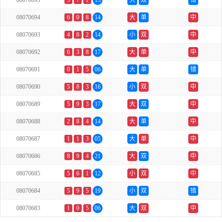
08070695
5
7
1
13
大
双
错
08070694
6
0
8
14
大
单
中
08070693
4
8
2
14
小
双
中
08070692
6
3
8
17
大
单
中
08070691
0
1
5
06
大
单
错
08070690
5
8
3
16
小
双
中
08070689
5
9
3
17
大
双
中
08070688
2
8
4
14
大
单
中
08070687
1
1
3
05
大
单
中
08070686
8
9
4
21
大
双
中
08070685
5
6
1
12
小
双
中
08070684
5
9
5
19
小
双
错
08070683
1
0
5
06
大
双
中