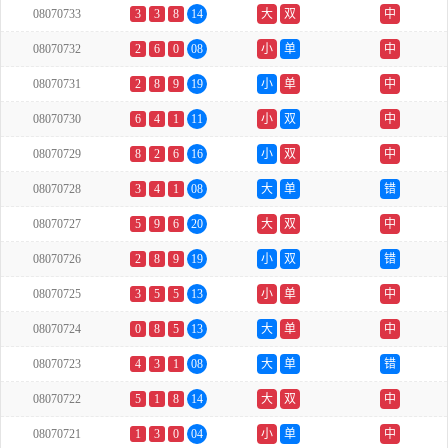
08070733
3
3
8
14
大
双
中
08070732
2
6
0
08
小
单
中
08070731
2
8
9
19
小
单
中
08070730
6
4
1
11
小
双
中
08070729
8
2
6
16
小
双
中
08070728
3
4
1
08
大
单
错
08070727
5
9
6
20
大
双
中
08070726
2
8
9
19
小
双
错
08070725
3
5
5
13
小
单
中
08070724
0
8
5
13
大
单
中
08070723
4
3
1
08
大
单
错
08070722
5
1
8
14
大
双
中
08070721
1
3
0
04
小
单
中