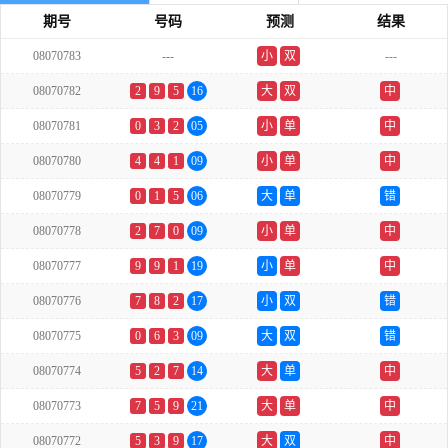
期号
号码
预测
结果
08070783
---
小
双
---
08070782
2
9
5
16
大
双
中
08070781
0
3
2
05
小
单
中
08070780
4
4
1
09
小
单
中
08070779
0
1
5
06
大
单
错
08070778
2
7
0
09
小
单
中
08070777
9
9
1
19
小
单
中
08070776
7
8
2
17
小
双
错
08070775
0
6
3
09
大
双
错
08070774
5
2
7
14
大
单
中
08070773
7
5
9
21
大
单
中
08070772
5
3
9
17
大
双
中