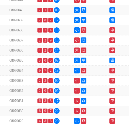
08070641
1
2
2
05
小
单
中
08070640
7
1
1
09
大
双
错
08070639
2
8
2
12
大
单
错
08070638
7
7
4
18
小
双
中
08070637
2
2
9
13
小
双
中
08070636
4
2
8
14
大
双
中
08070635
3
0
5
08
大
单
错
08070634
9
7
2
18
小
双
中
08070633
2
3
4
09
小
双
中
08070632
2
0
3
05
小
双
中
08070631
6
3
8
17
大
双
中
08070630
6
9
7
22
大
双
中
08070629
4
8
8
20
小
双
中