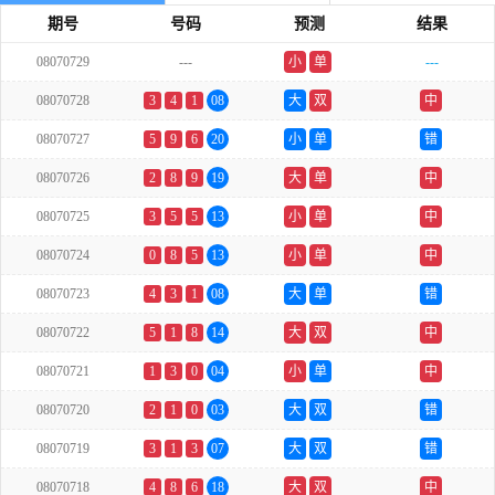
期号
号码
预测
结果
08070729
---
小
单
---
08070728
3
4
1
08
大
双
中
08070727
5
9
6
20
小
单
错
08070726
2
8
9
19
大
单
中
08070725
3
5
5
13
小
单
中
08070724
0
8
5
13
小
单
中
08070723
4
3
1
08
大
单
错
08070722
5
1
8
14
大
双
中
08070721
1
3
0
04
小
单
中
08070720
2
1
0
03
大
双
错
08070719
3
1
3
07
大
双
错
08070718
4
8
6
18
大
双
中