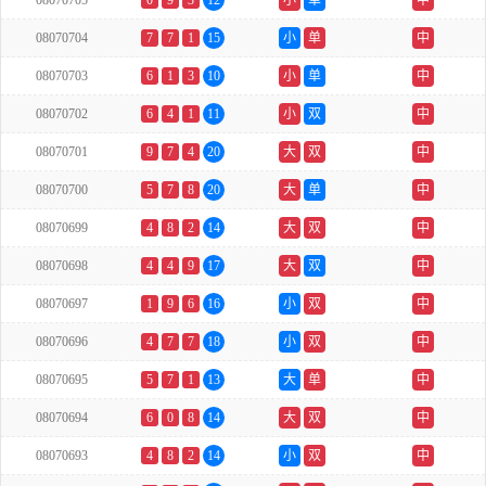
08070705
0
9
3
12
小
单
中
08070704
7
7
1
15
小
单
中
08070703
6
1
3
10
小
单
中
08070702
6
4
1
11
小
双
中
08070701
9
7
4
20
大
双
中
08070700
5
7
8
20
大
单
中
08070699
4
8
2
14
大
双
中
08070698
4
4
9
17
大
双
中
08070697
1
9
6
16
小
双
中
08070696
4
7
7
18
小
双
中
08070695
5
7
1
13
大
单
中
08070694
6
0
8
14
大
双
中
08070693
4
8
2
14
小
双
中