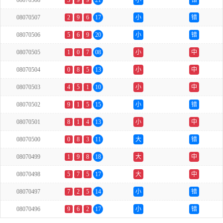
08070508
3
9
9
21
小
错
08070507
2
9
6
17
小
错
08070506
5
6
9
20
小
错
08070505
1
0
7
08
小
中
08070504
0
8
5
13
小
中
08070503
4
5
1
10
小
中
08070502
9
1
5
15
小
错
08070501
8
1
4
13
小
中
08070500
0
8
3
11
大
错
08070499
1
9
8
18
大
中
08070498
5
7
5
17
大
中
08070497
7
2
5
14
小
错
08070496
9
6
2
17
小
错