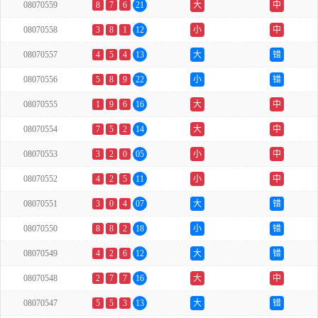
08070559
8
7
6
21
大
中
08070558
3
8
1
12
小
中
08070557
4
5
4
13
大
错
08070556
5
8
9
22
小
错
08070555
1
9
6
16
大
中
08070554
7
5
2
14
大
中
08070553
3
2
0
05
小
中
08070552
4
2
5
11
小
中
08070551
3
0
4
07
大
错
08070550
8
8
2
18
小
错
08070549
4
2
6
12
大
错
08070548
2
7
7
16
大
中
08070547
5
5
3
13
大
错