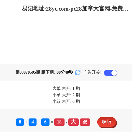
易记地址:28yc.com-pc28加拿大官网-免费在线预测网站
第
08070595
期 距下期:
00
分
40
秒
广告开关：
大单
未开:
1
期
小单
未开:
2
期
小双
未开:
6
期
8
4
6
18
大
双
咪牌
+
+
=
-