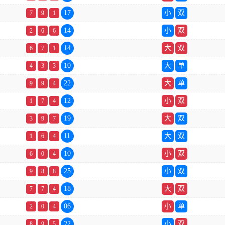
17
小
双
7
9
1
14
小
双
2
6
6
14
大
双
6
7
1
10
大
单
4
3
3
22
大
单
9
9
4
12
小
双
1
7
4
19
大
双
3
9
7
11
大
双
1
6
4
10
小
双
6
0
4
25
小
双
9
8
8
18
大
双
7
7
4
06
小
单
2
0
4
22
小
双
8
9
5