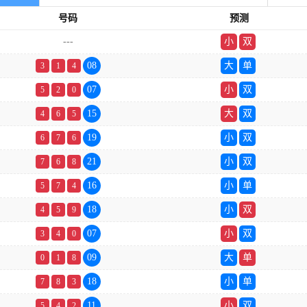
号码
预测
---
小
双
08
大
单
3
1
4
07
小
双
5
2
0
15
大
双
4
6
5
19
小
双
6
7
6
21
小
双
7
6
8
16
小
单
5
7
4
18
小
双
4
5
9
07
小
双
3
4
0
09
大
单
0
1
8
18
小
单
7
8
3
11
小
双
5
4
2