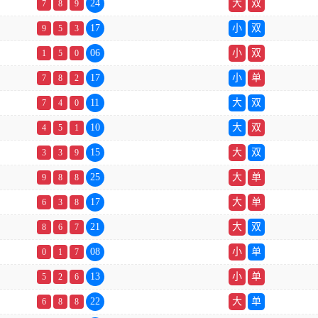
24
大
双
7
8
9
17
小
双
9
5
3
06
小
双
1
5
0
17
小
单
7
8
2
11
大
双
7
4
0
10
大
双
4
5
1
15
大
双
3
3
9
25
大
单
9
8
8
17
大
单
6
3
8
21
大
双
8
6
7
08
小
单
0
1
7
13
小
单
5
2
6
22
大
单
6
8
8