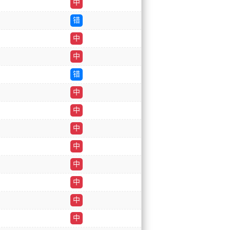
中
错
中
中
错
中
中
中
中
中
中
中
中