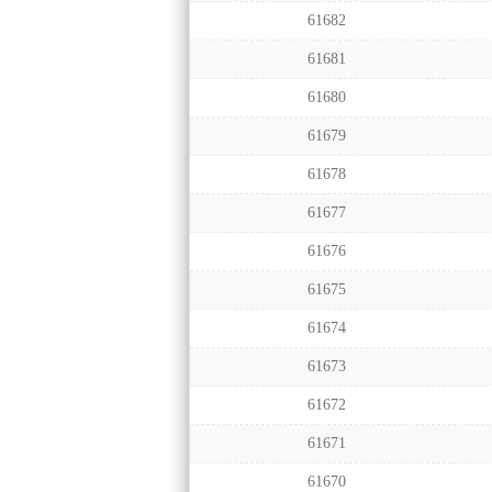
61682
61681
61680
61679
61678
61677
61676
61675
61674
61673
61672
61671
61670