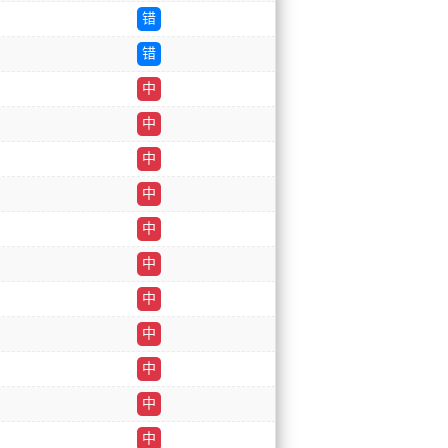
错
错
中
中
中
中
中
中
中
中
中
中
中