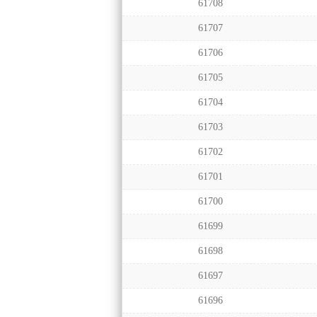
61708
61707
61706
61705
61704
61703
61702
61701
61700
61699
61698
61697
61696