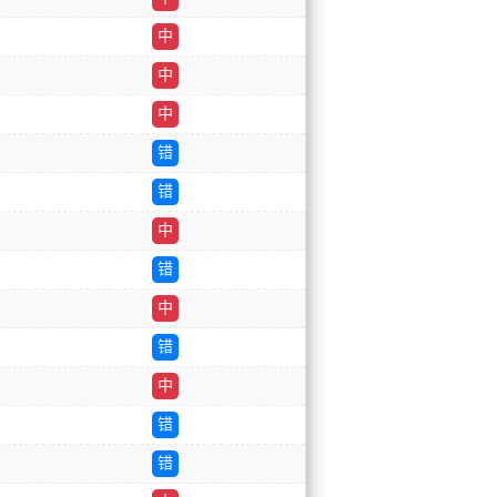
中
中
中
错
错
中
错
中
错
中
错
错