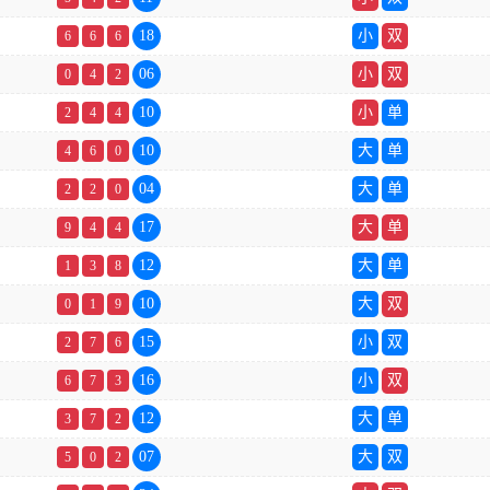
18
小
双
6
6
6
06
小
双
0
4
2
10
小
单
2
4
4
10
大
单
4
6
0
04
大
单
2
2
0
17
大
单
9
4
4
12
大
单
1
3
8
10
大
双
0
1
9
15
小
双
2
7
6
16
小
双
6
7
3
12
大
单
3
7
2
07
大
双
5
0
2