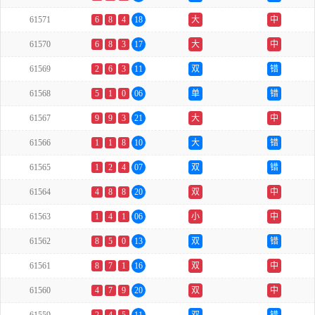
61571
6
8
4
18
大
中
61570
6
8
3
17
大
中
61569
2
6
3
11
双
错
61568
5
1
0
06
单
错
61567
9
9
3
21
大
中
61566
1
1
8
10
大
错
61565
1
2
4
07
双
错
61564
4
8
8
20
双
中
61563
1
4
1
06
小
中
61562
8
5
0
13
双
错
61561
8
7
1
16
双
中
61560
4
7
9
20
双
中