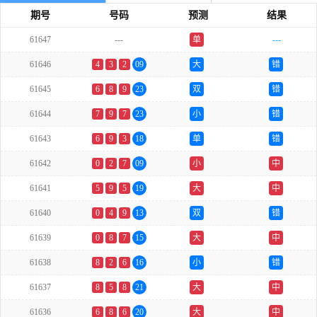
期号
号码
预测
结果
61647
---
单
---
61646
4
3
2
09
大
错
61645
6
8
9
23
双
错
61644
7
9
7
23
小
错
61643
6
9
3
18
单
错
61642
0
2
7
09
小
中
61641
5
9
5
19
大
中
61640
0
4
9
13
双
错
61639
0
8
7
15
大
中
61638
8
2
6
16
小
错
61637
8
5
8
21
大
中
61636
6
8
6
20
大
中