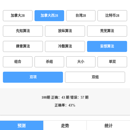
加拿大28
加拿大西28
台湾28
比特币28
先知算法
放纵算法
荒芜算法
肆意算法
冷酷算法
妄想算法
组合
杀组
大小
单双
双项
双组
100期 正确：43 期 错误：57 期
正确率：43%
预测
走势
统计