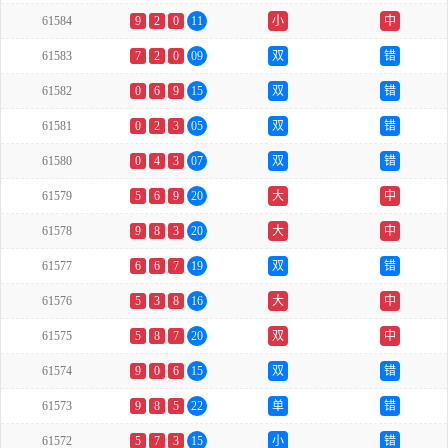
61584
9
2
0
11
小
中
61583
7
2
0
09
双
错
61582
0
6
9
15
双
错
61581
0
2
3
05
双
错
61580
0
4
3
07
双
错
61579
5
6
9
20
大
中
61578
9
8
3
20
大
中
61577
6
6
7
19
双
错
61576
5
3
8
16
大
中
61575
5
8
7
20
双
中
61574
9
0
6
15
双
错
61573
9
8
5
22
单
错
61572
5
7
3
15
小
错