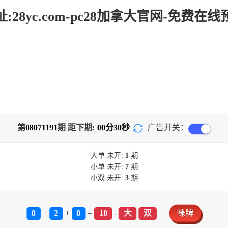
:28yc.com-pc28加拿大官网-免费在
第
08071191
期 距下期:
00
分
30
秒
广告开关：
大单
未开:
1
期
小单
未开:
7
期
小双
未开:
3
期
8
+
2
+
8
=
18
-
大
双
咪牌