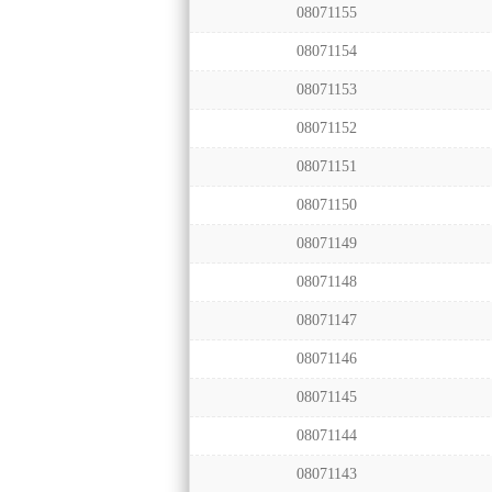
08071155
08071154
08071153
08071152
08071151
08071150
08071149
08071148
08071147
08071146
08071145
08071144
08071143