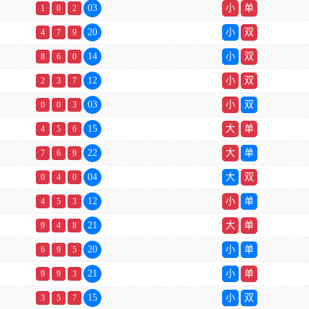
03
小
单
1
0
2
20
小
双
4
7
9
14
小
双
8
6
0
12
小
双
2
3
7
03
小
双
0
0
3
15
大
单
4
5
6
22
大
单
7
6
9
04
大
双
0
4
0
12
小
单
4
5
3
21
大
单
9
4
8
20
小
单
6
9
5
21
小
单
9
9
3
15
小
双
3
5
7