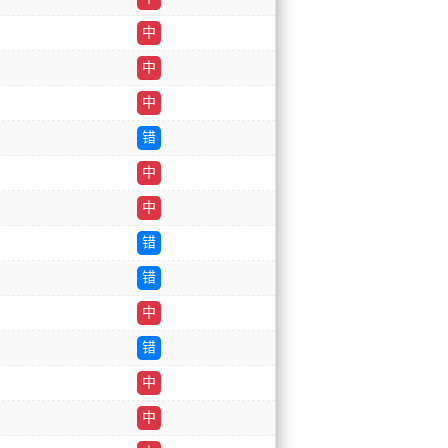
中
中
中
错
中
中
错
错
中
错
中
中