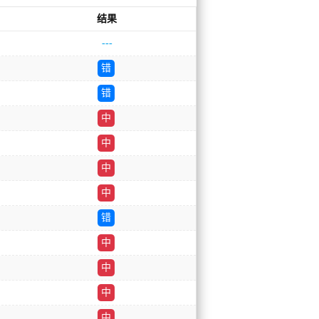
结果
---
错
错
中
中
中
中
错
中
中
中
中