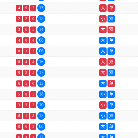
15
大
单
4
9
2
13
小
双
2
2
9
14
大
双
3
6
5
08
大
单
4
0
4
06
大
单
0
3
3
16
大
双
8
4
4
17
大
双
9
3
5
11
大
单
6
5
0
18
小
单
5
8
5
10
小
单
3
5
2
15
小
双
6
1
8
08
大
单
0
6
2
12
大
单
6
4
2