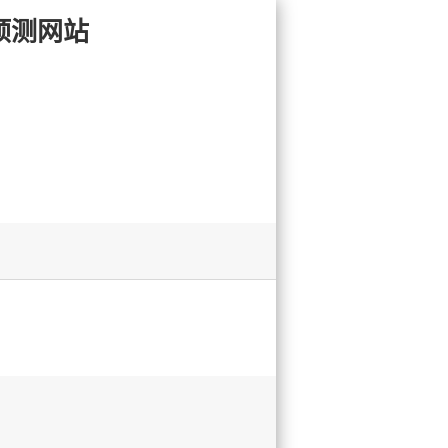
线预测网站