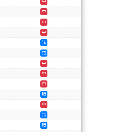
中
中
中
中
错
错
中
中
中
错
中
错
错