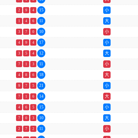
15
小
2
9
4
11
大
1
4
6
10
小
3
7
0
17
小
4
9
4
12
大
3
5
4
11
小
7
1
3
18
大
4
8
6
21
小
9
7
5
14
大
7
1
6
15
小
4
6
5
10
大
7
0
3
11
小
2
7
2