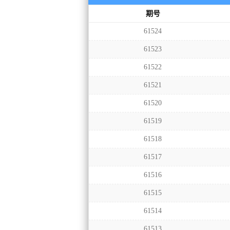
期号
61524
61523
61522
61521
61520
61519
61518
61517
61516
61515
61514
61513