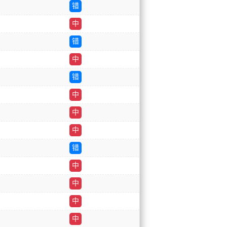
错
中
错
中
错
中
中
中
错
中
中
中
中