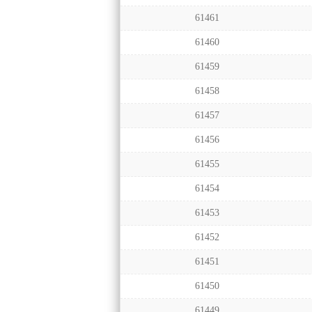
61461
61460
61459
61458
61457
61456
61455
61454
61453
61452
61451
61450
61449