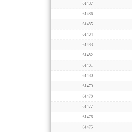
61487
61486
61485
61484
61483
61482
61481
61480
61479
61478
61477
61476
61475