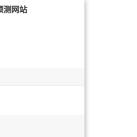
线预测网站