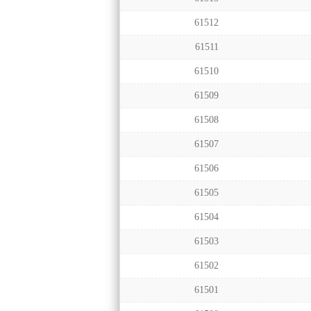
61512
61511
61510
61509
61508
61507
61506
61505
61504
61503
61502
61501