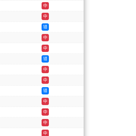
中
中
错
中
中
错
中
中
错
中
中
中
中