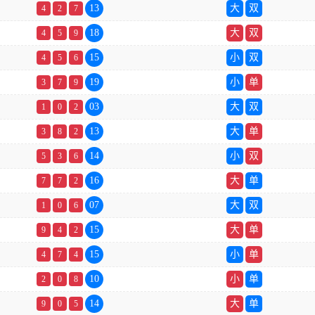
13
大
双
4
2
7
18
大
双
4
5
9
15
小
双
4
5
6
19
小
单
3
7
9
03
大
双
1
0
2
13
大
单
3
8
2
14
小
双
5
3
6
16
大
单
7
7
2
07
大
双
1
0
6
15
大
单
9
4
2
15
小
单
4
7
4
10
小
单
2
0
8
14
大
单
9
0
5