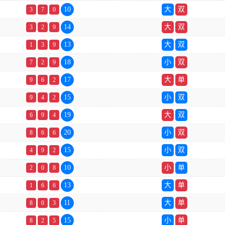
10
大
双
3
7
0
14
大
双
3
2
9
13
大
双
1
3
9
18
小
双
7
2
9
17
大
单
9
6
2
15
小
双
9
4
2
19
大
双
6
9
4
20
小
双
8
6
6
15
小
双
4
9
2
10
小
单
2
0
8
13
大
单
1
6
6
11
大
单
8
0
3
15
小
单
8
2
5