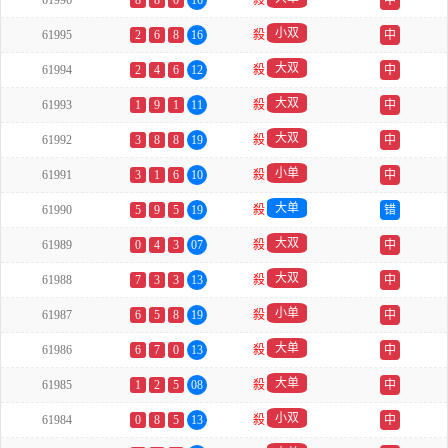
61996
8
8
0
16
殺
中
小双
61995
2
6
8
16
殺
中
大双
61994
2
4
6
12
殺
中
大双
61993
1
9
1
11
殺
中
大双
61992
3
8
8
19
殺
中
小单
61991
3
1
6
10
殺
中
大单
61990
5
9
5
19
殺
错
大双
61989
0
4
3
07
殺
中
大双
61988
7
3
3
13
殺
中
小单
61987
6
5
8
19
殺
中
大单
61986
6
7
0
13
殺
中
大单
61985
1
2
5
08
殺
中
小双
61984
0
8
5
13
殺
中