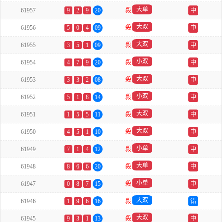
大单
61957
9
2
9
20
殺
中
大双
61956
5
0
4
09
殺
中
大双
61955
3
5
1
09
殺
中
小双
61954
4
7
9
20
殺
中
大双
61953
3
3
2
08
殺
中
小双
61952
5
1
8
14
殺
中
大双
61951
1
5
5
11
殺
中
大双
61950
4
5
1
10
殺
中
小单
61949
7
1
4
12
殺
中
大单
61948
8
6
6
20
殺
中
小单
61947
0
8
7
15
殺
中
大双
61946
1
9
6
16
殺
错
大双
61945
9
3
1
13
殺
中