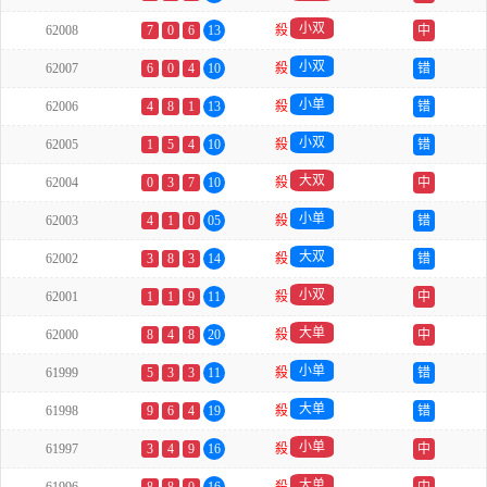
小双
62008
7
0
6
13
殺
中
小双
62007
6
0
4
10
殺
错
小单
62006
4
8
1
13
殺
错
小双
62005
1
5
4
10
殺
错
大双
62004
0
3
7
10
殺
中
小单
62003
4
1
0
05
殺
错
大双
62002
3
8
3
14
殺
错
小双
62001
1
1
9
11
殺
中
大单
62000
8
4
8
20
殺
中
小单
61999
5
3
3
11
殺
错
大单
61998
9
6
4
19
殺
错
小单
61997
3
4
9
16
殺
中
大单