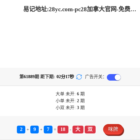
易记地址:28yc.com-pc28加拿大官网-免费在线预测网站
第
61889
期 距下期:
02
分
17
秒
广告开关：
大单
未开:
6
期
小单
未开:
2
期
小双
未开:
3
期
2
9
7
18
大
双
咪牌
+
+
=
-