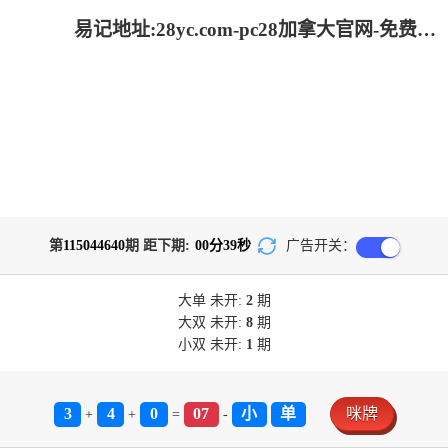
易记地址:28yc.com-pc28加拿大官网-免费在线预测网站
第
115044640
期 距下期:
00
分
39
秒
广告开关：
大单
未开:
2
期
大双
未开:
8
期
小双
未开:
1
期
3
4
0
07
小
单
咪牌
+
+
=
-