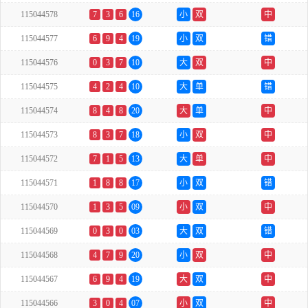
115044578
7
3
6
16
小
双
中
115044577
6
9
4
19
小
双
错
115044576
0
3
7
10
大
双
中
115044575
4
2
4
10
大
单
错
115044574
8
4
8
20
大
单
中
115044573
8
3
7
18
小
双
中
115044572
7
1
5
13
大
单
中
115044571
1
8
8
17
小
双
错
115044570
1
3
5
09
小
双
中
115044569
0
3
0
03
大
双
错
115044568
4
7
9
20
小
双
中
115044567
6
9
4
19
大
双
中
115044566
3
0
4
07
小
双
中