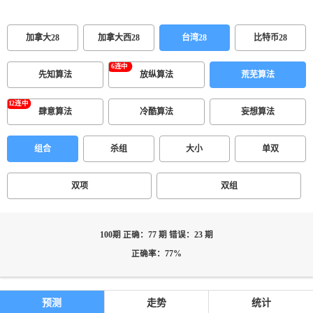
加拿大28
加拿大西28
台湾28
比特币28
先知算法
放纵算法
荒芜算法
肆意算法
冷酷算法
妄想算法
组合
杀组
大小
单双
双项
双组
100期 正确：77 期 错误：23 期
正确率：77%
预测
走势
统计