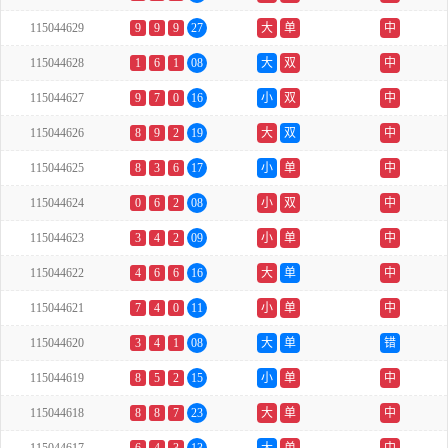
115044629
9
9
9
27
大
单
中
115044628
1
6
1
08
大
双
中
115044627
9
7
0
16
小
双
中
115044626
8
9
2
19
大
双
中
115044625
8
3
6
17
小
单
中
115044624
0
6
2
08
小
双
中
115044623
3
4
2
09
小
单
中
115044622
4
6
6
16
大
单
中
115044621
7
4
0
11
小
单
中
115044620
3
4
1
08
大
单
错
115044619
8
5
2
15
小
单
中
115044618
8
8
7
23
大
单
中