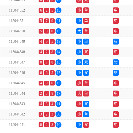
115044553
0
6
6
12
小
双
中
115044552
6
2
5
13
小
单
中
115044551
5
7
9
21
小
单
中
115044550
5
8
0
13
大
单
中
115044549
4
9
5
18
小
单
错
115044548
4
2
8
14
小
双
中
115044547
0
7
8
15
小
双
错
115044546
6
6
5
17
小
双
错
115044545
4
9
0
13
小
单
中
115044544
2
7
8
17
大
单
中
115044543
4
3
4
11
小
双
中
115044542
3
2
3
08
小
单
中
115044541
6
2
8
16
小
双
中