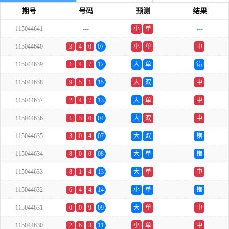
期号
号码
预测
结果
115044641
---
小
单
---
115044640
3
4
0
07
小
单
中
115044639
1
4
7
12
大
单
错
115044638
9
5
1
15
大
双
中
115044637
2
4
7
13
大
单
中
115044636
1
3
0
04
大
双
中
115044635
3
0
4
07
大
双
错
115044634
8
0
0
08
大
单
错
115044633
8
1
4
13
大
单
中
115044632
6
4
4
14
小
单
错
115044631
0
0
9
09
大
单
中
115044630
2
6
3
11
小
单
中