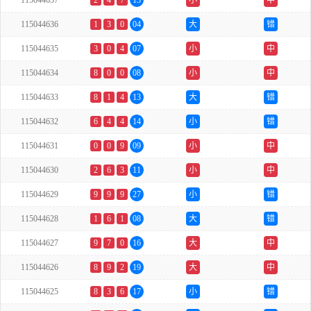
115044637
2
4
7
13
小
中
115044636
1
3
0
04
大
错
115044635
3
0
4
07
小
中
115044634
8
0
0
08
小
中
115044633
8
1
4
13
大
错
115044632
6
4
4
14
小
错
115044631
0
0
9
09
小
中
115044630
2
6
3
11
小
中
115044629
9
9
9
27
小
错
115044628
1
6
1
08
大
错
115044627
9
7
0
16
大
中
115044626
8
9
2
19
大
中
115044625
8
3
6
17
小
错