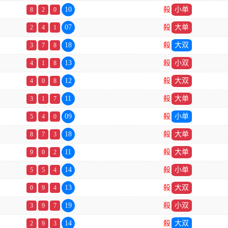
10
殺
小单
8
2
0
07
殺
大单
2
4
1
18
殺
大双
3
7
8
13
殺
小双
4
1
8
12
殺
大双
4
0
8
11
殺
大单
3
1
7
09
殺
小单
5
4
0
18
殺
大单
8
7
3
11
殺
大单
9
0
2
14
殺
小单
5
5
4
13
殺
大双
0
9
4
19
殺
小双
3
9
7
14
殺
大双
2
9
3