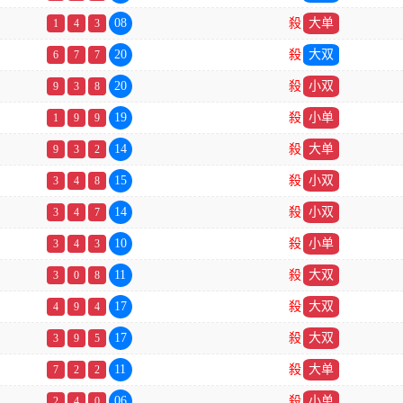
08
殺
大单
1
4
3
20
殺
大双
6
7
7
20
殺
小双
9
3
8
19
殺
小单
1
9
9
14
殺
大单
9
3
2
15
殺
小双
3
4
8
14
殺
小双
3
4
7
10
殺
小单
3
4
3
11
殺
大双
3
0
8
17
殺
大双
4
9
4
17
殺
大双
3
9
5
11
殺
大单
7
2
2
06
殺
小单
2
4
0