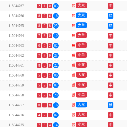
大双
115044767
2
1
0
03
殺
中
大双
115044766
8
2
6
16
殺
错
大单
115044765
8
9
8
25
殺
错
大单
115044764
7
3
0
10
殺
中
小单
115044763
0
0
2
02
殺
中
小单
115044762
7
7
9
23
殺
中
小双
115044761
8
5
9
22
殺
中
大双
115044760
5
0
1
06
殺
中
小双
115044759
5
2
0
07
殺
中
小单
115044758
5
9
6
20
殺
中
大双
115044757
0
8
8
16
殺
错
大双
115044756
4
2
1
07
殺
中
小双
115044755
7
3
4
14
殺
中