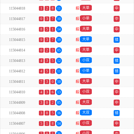
大单
115044818
1
2
8
11
殺
中
小单
115044817
0
3
7
10
殺
中
大单
115044816
8
5
1
14
殺
中
大单
115044815
9
3
7
19
殺
错
大单
115044814
0
2
3
05
殺
中
小双
115044813
4
3
5
12
殺
错
小单
115044812
4
5
2
11
殺
错
大单
115044811
7
3
0
10
殺
中
小双
115044810
4
3
6
13
殺
中
大双
115044809
3
0
2
05
殺
中
大双
115044808
3
8
5
16
殺
错
小双
115044807
5
1
8
14
殺
中
小双