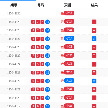
期号
号码
预测
结果
小双
115044830
---
殺
---
小双
115044829
8
2
5
15
殺
中
小单
115044828
4
7
9
20
殺
中
小双
115044827
4
4
4
12
殺
错
小双
115044826
9
6
1
16
殺
中
小单
115044825
7
5
2
14
殺
中
大双
115044824
7
5
1
13
殺
中
大双
115044823
0
6
6
12
殺
中
大双
115044822
9
4
5
18
殺
错
小单
115044821
6
6
7
19
殺
中
小双
115044820
4
6
6
16
殺
中
小单
115044819
4
6
7
17
殺
中