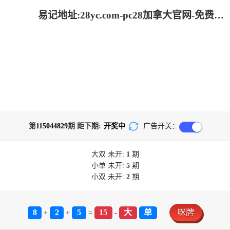
易记地址:28yc.com-pc28加拿大官网-免费在线预测网站
第
115044829
期 距下期:
开奖中
广告开关：
大双
未开:
1
期
小单
未开:
5
期
小双
未开:
2
期
8
2
5
15
大
单
咪牌
+
+
=
-