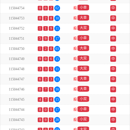
小单
115044754
0
0
2
02
殺
中
大单
115044753
0
2
8
10
殺
中
大双
115044752
1
1
9
11
殺
中
小单
115044751
5
9
3
17
殺
中
大单
115044750
1
2
0
03
殺
中
大双
115044749
9
0
6
15
殺
中
大双
115044748
3
3
5
11
殺
中
大单
115044747
6
2
3
11
殺
中
大单
115044746
0
7
9
16
殺
中
小双
115044745
4
7
4
15
殺
中
小单
115044744
8
0
9
17
殺
中
小双
115044743
9
9
2
20
殺
中
大双