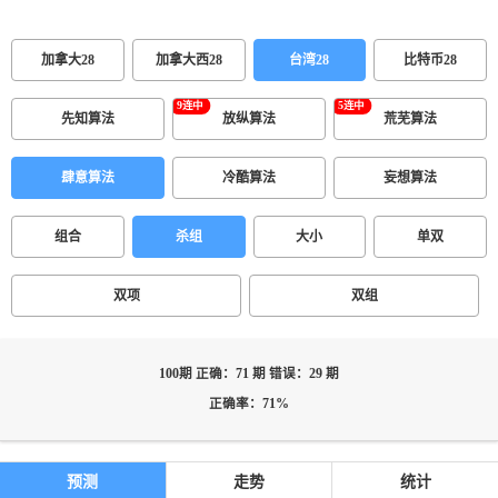
加拿大28
加拿大西28
台湾28
比特币28
先知算法
放纵算法
荒芜算法
肆意算法
冷酷算法
妄想算法
组合
杀组
大小
单双
双项
双组
100期 正确：71 期 错误：29 期
正确率：71%
预测
走势
统计