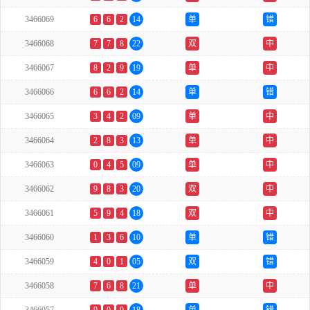
3466069
6
6
2
14
单
错
3466068
7
7
8
22
双
中
3466067
8
2
9
19
单
中
3466066
6
6
2
14
单
错
3466065
3
4
2
09
单
中
3466064
2
8
3
13
单
中
3466063
0
4
5
09
单
中
3466062
9
8
3
20
双
中
3466061
5
9
4
18
双
中
3466060
1
3
6
10
单
错
3466059
4
0
1
05
双
错
3466058
7
6
8
21
单
中