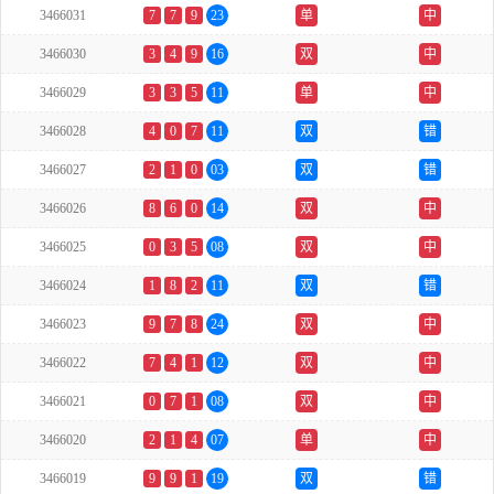
3466031
7
7
9
23
单
中
3466030
3
4
9
16
双
中
3466029
3
3
5
11
单
中
3466028
4
0
7
11
双
错
3466027
2
1
0
03
双
错
3466026
8
6
0
14
双
中
3466025
0
3
5
08
双
中
3466024
1
8
2
11
双
错
3466023
9
7
8
24
双
中
3466022
7
4
1
12
双
中
3466021
0
7
1
08
双
中
3466020
2
1
4
07
单
中
3466019
9
9
1
19
双
错