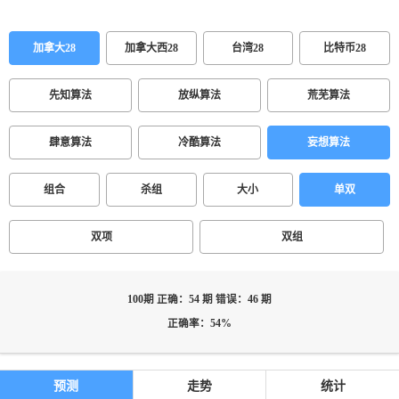
加拿大28
加拿大西28
台湾28
比特币28
先知算法
放纵算法
荒芜算法
肆意算法
冷酷算法
妄想算法
组合
杀组
大小
单双
双项
双组
100期 正确：54 期 错误：46 期
正确率：54%
预测
走势
统计