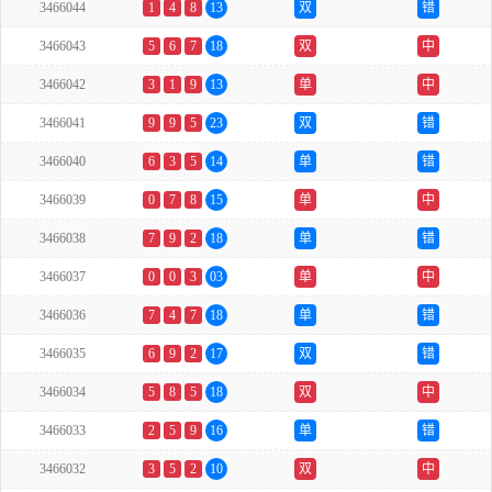
3466044
1
4
8
13
双
错
3466043
5
6
7
18
双
中
3466042
3
1
9
13
单
中
3466041
9
9
5
23
双
错
3466040
6
3
5
14
单
错
3466039
0
7
8
15
单
中
3466038
7
9
2
18
单
错
3466037
0
0
3
03
单
中
3466036
7
4
7
18
单
错
3466035
6
9
2
17
双
错
3466034
5
8
5
18
双
中
3466033
2
5
9
16
单
错
3466032
3
5
2
10
双
中