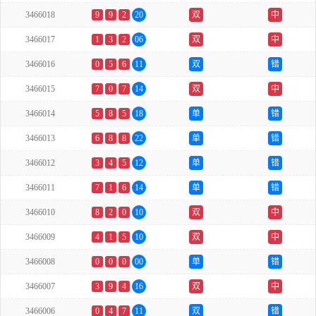
3466018
9
9
2
20
双
中
3466017
1
3
2
06
双
中
3466016
0
5
6
11
双
错
3466015
7
0
7
14
双
中
3466014
5
8
5
18
单
错
3466013
6
8
8
22
单
错
3466012
3
4
5
12
单
错
3466011
7
1
6
14
单
错
3466010
8
2
0
10
双
中
3466009
4
1
5
10
双
中
3466008
0
0
0
00
单
错
3466007
3
9
4
16
双
中
3466006
0
4
7
11
双
错