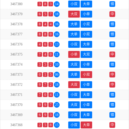
3467380
3
8
3
14
小双
大单
错
3467379
6
5
7
18
大双
小单
中
3467378
8
4
4
16
大单
小双
错
3467377
8
8
0
16
大单
小双
错
3467376
4
6
3
13
小双
大单
错
3467375
7
4
0
11
小单
大双
中
3467374
3
5
2
10
大双
小单
错
3467373
0
1
5
06
大单
小双
中
3467372
9
7
2
18
大双
小单
中
3467371
7
0
4
11
小双
大单
错
3467370
9
9
7
25
大双
小单
错
3467369
6
9
3
18
小双
大单
错
3467368
2
5
8
15
小双
大单
中