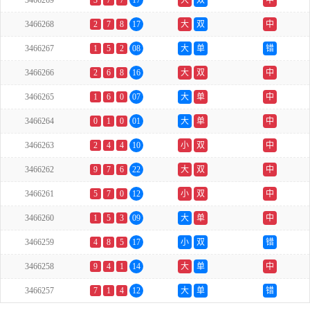
3466269
3
7
7
17
大
双
中
3466268
2
7
8
17
大
双
中
3466267
1
5
2
08
大
单
错
3466266
2
6
8
16
大
双
中
3466265
1
6
0
07
大
单
中
3466264
0
1
0
01
大
单
中
3466263
2
4
4
10
小
双
中
3466262
9
7
6
22
大
双
中
3466261
5
7
0
12
小
双
中
3466260
1
5
3
09
大
单
中
3466259
4
8
5
17
小
双
错
3466258
9
4
1
14
大
单
中
3466257
7
1
4
12
大
单
错