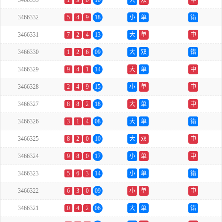
3466333
1
9
0
10
大
双
中
3466332
5
4
9
18
小
单
错
3466331
7
2
4
13
大
单
中
3466330
1
2
6
09
大
双
错
3466329
9
4
1
14
大
单
中
3466328
2
4
9
15
小
单
中
3466327
8
8
2
18
大
单
中
3466326
3
1
4
08
大
单
错
3466325
8
2
0
10
大
双
中
3466324
9
8
0
17
小
单
中
3466323
5
6
3
14
小
单
错
3466322
6
3
0
09
小
单
中
3466321
0
4
2
06
大
单
错