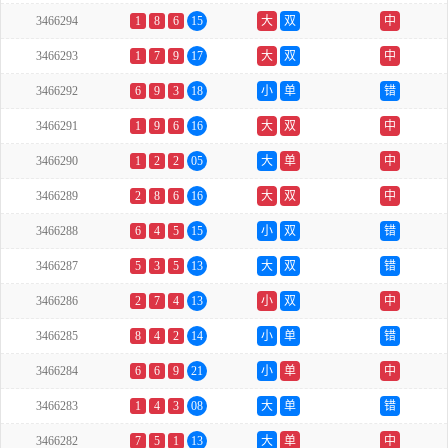
3466294
1
8
6
15
大
双
中
3466293
1
7
9
17
大
双
中
3466292
6
9
3
18
小
单
错
3466291
1
9
6
16
大
双
中
3466290
1
2
2
05
大
单
中
3466289
2
8
6
16
大
双
中
3466288
6
4
5
15
小
双
错
3466287
5
3
5
13
大
双
错
3466286
2
7
4
13
小
双
中
3466285
8
4
2
14
小
单
错
3466284
6
6
9
21
小
单
中
3466283
1
4
3
08
大
单
错
3466282
7
5
1
13
大
单
中