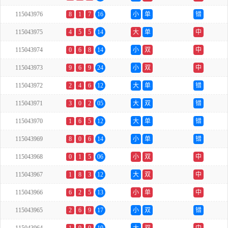
115043976
8
1
7
16
小
单
错
115043975
4
5
5
14
大
单
中
115043974
0
6
8
14
小
双
中
115043973
9
6
9
24
小
双
中
115043972
2
4
6
12
大
单
错
115043971
3
0
2
05
大
双
错
115043970
1
6
5
12
大
单
错
115043969
8
0
6
14
小
单
错
115043968
0
1
5
06
小
双
中
115043967
1
8
3
12
大
双
中
115043966
6
2
5
13
小
单
中
115043965
2
6
9
17
小
双
错