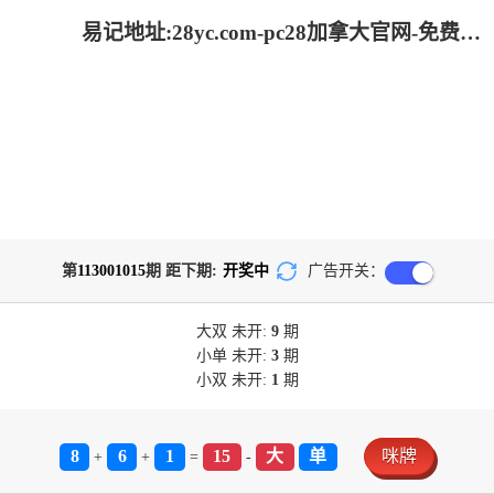
易记地址:28yc.com-pc28加拿大官网-免费在线预测网站
第
113001015
期 距下期:
开奖中
广告开关：
大双
未开:
9
期
小单
未开:
3
期
小双
未开:
1
期
8
6
1
15
大
单
咪牌
+
+
=
-