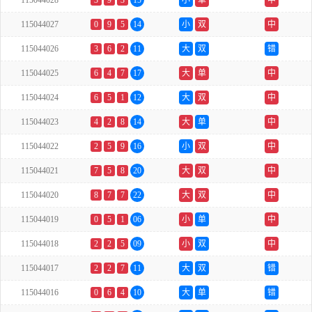
115044028
3
9
3
15
小
单
中
115044027
0
9
5
14
小
双
中
115044026
3
6
2
11
大
双
错
115044025
6
4
7
17
大
单
中
115044024
6
5
1
12
大
双
中
115044023
4
2
8
14
大
单
中
115044022
2
5
9
16
小
双
中
115044021
7
5
8
20
大
双
中
115044020
8
7
7
22
大
双
中
115044019
0
5
1
06
小
单
中
115044018
2
2
5
09
小
双
中
115044017
2
2
7
11
大
双
错
115044016
0
6
4
10
大
单
错