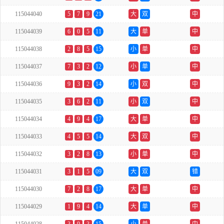
115044040
5
7
9
21
大
双
中
115044039
6
0
5
11
大
单
中
115044038
2
8
5
15
小
单
中
115044037
7
3
2
12
小
单
中
115044036
9
3
2
14
小
双
中
115044035
3
6
2
11
小
双
中
115044034
4
9
4
17
大
单
中
115044033
4
5
5
14
大
双
中
115044032
3
2
8
13
小
单
中
115044031
3
1
5
09
大
双
错
115044030
7
2
8
17
大
单
中
115044029
1
9
4
14
大
单
中